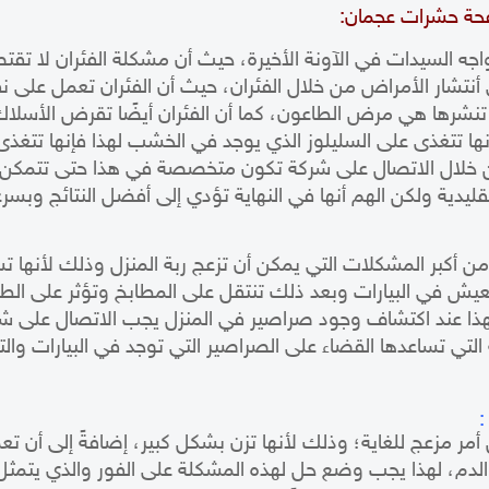
فحة حشرات عجمان:
تواجه السيدات في الآونة الأخيرة، حيث أن مشكلة الفئران لا تقت
أنتشار الأمراض من خلال الفئران، حيث أن الفئران تعمل على 
شرها هي مرض الطاعون، كما أن الفئران أيضًا تقرض الأسلاك دا
ا تتغذى على السليلوز الذي يوجد في الخشب لهذا فإنها تتغذى 
ن خلال الاتصال على شركة تكون متخصصة في هذا حتى تتمكن
قليدية ولكن الهم أنها في النهاية تؤدي إلى أفضل النتائج وبسرع
 من أكبر المشكلات التي يمكن أن تزعج ربة المنزل وذلك لأنها 
ًا تعيش في البيارات وبعد ذلك تنتقل على المطابخ وتؤثر على الط
 لهذا عند اكتشاف وجود صراصير في المنزل يجب الاتصال عل
 التي تساعدها
القضاء على الصراصير
التي توجد في البيارات و
ال
:
 أمر مزعج للغاية؛ وذلك لأنها تزن بشكل كبير، إضافةً إلى أن
لدم، لهذا يجب وضع حل لهذه المشكلة على الفور والذي يتمثل ف